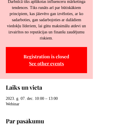
Darbnīcā tiks aplūkotas influenceru mārketinga
tendences. Tiks runāts arī par būtiskākiem
principiem, kas jāievēro gan izvēloties, ar ko
sadarboties, gan sadarbojoties ar dažādiem
viedokļu līderiem, lai gūtu maksimālu atdevi un
izvairītos no reputācijas un finanšu zaudējumu
riskiem.
Registration is closed
See other events
Laiks un vieta
2023. g. 07. dec. 10:00 – 13:00
Webinar
Par pasākumu