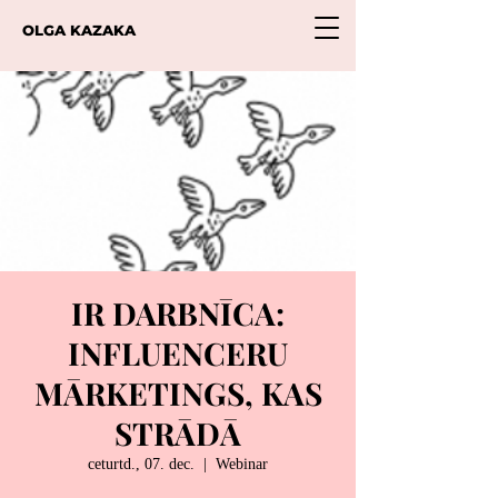
OLGA KAZAKA
IR DARBNĪCA:
INFLUENCERU
MĀRKETINGS, KAS
STRĀDĀ
ceturtd., 07. dec.
  |  
Webinar