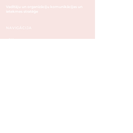
Vadītāju un organizāciju komunikācijas un
ietekmes stratēģe
NAVIGĀCIJA
Sākums
Par mani
Kurss "Ietekme"
1:1 Mentorings
Grāmata
Bezmaksas lekcija
Lekcijas un darbnīcas
Aģentūra Olsen&Partners
Blogs
Kontakti
IENĀKT