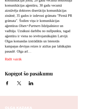
komunikācijas jomā, 20 gadu vecumā nodibināja 
komunikācijas aģentūru, 30 gadu vecumā 
aizstāvēja doktores disertāciju komunikācijas 
zinātnē, 35 gados ir izdevusi grāmatu “Pirmā PR 
grāmata”. Šodien viņa ir komunikācijas 
aģentūras 
Olsen+Partners
 līdzīpašniece un 
vadītāja. Uzsākusi darbību no nullpunkta, tagad 
aģentūra ir viena no ievērojamākajām Latvijā. 
Olgas komandas izstrādātās un īstenotās 
kampaņas deviņas reizes ir atzītas par labākajām 
pasaulē. Olga arī…
Rādīt vairāk
Kopīgot šo pasākumu
OLGA KAZAKA