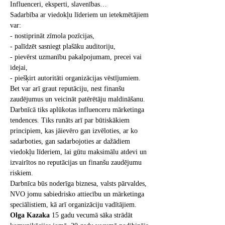
Influenceri, eksperti, slavenības…

Sadarbība ar viedokļu līderiem un ietekmētājiem 
var:

- nostiprināt zīmola pozīcijas,

- palīdzēt sasniegt plašāku auditoriju,

- pievērst uzmanību pakalpojumam, precei vai 
idejai,

- piešķirt autoritāti organizācijas vēstījumiem.

Bet var arī graut reputāciju, nest finanšu 
zaudējumus un veicināt patērētāju maldināšanu.

Darbnīcā tiks aplūkotas influenceru mārketinga 
tendences. Tiks runāts arī par būtiskākiem 
principiem, kas jāievēro gan izvēloties, ar ko 
sadarboties, gan sadarbojoties ar dažādiem 
viedokļu līderiem, lai gūtu maksimālu atdevi un 
izvairītos no reputācijas un finanšu zaudējumu 
riskiem.
Darbnīca būs noderīga biznesa, valsts pārvaldes, 
NVO jomu sabiedrisko attiecību un mārketinga 
speciālistiem, kā arī organizāciju vadītājiem.
Olga Kazaka
 15 gadu vecumā sāka strādāt 